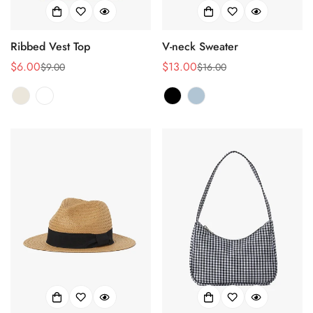
Ribbed Vest Top
V-neck Sweater
$6.00
$13.00
$9.00
$16.00
销
正
销
正
售
常
售
常
价
价
价
价
格
格
格
格