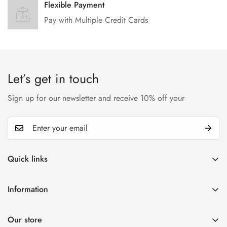
Flexible Payment
Pay with Multiple Credit Cards
Let’s get in touch
Sign up for our newsletter and receive 10% off your
Quick links
My account
Information
Cart
Privacy policy
Wishlist
Our store
Refund policy