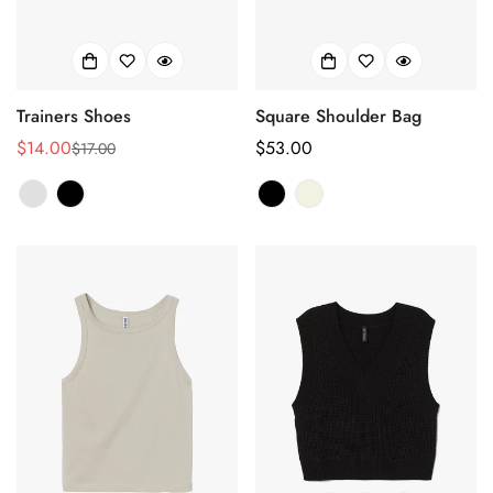
Trainers Shoes
Square Shoulder Bag
$14.00
正
$53.00
$17.00
销
正
常
售
常
价
价
价
格
格
格