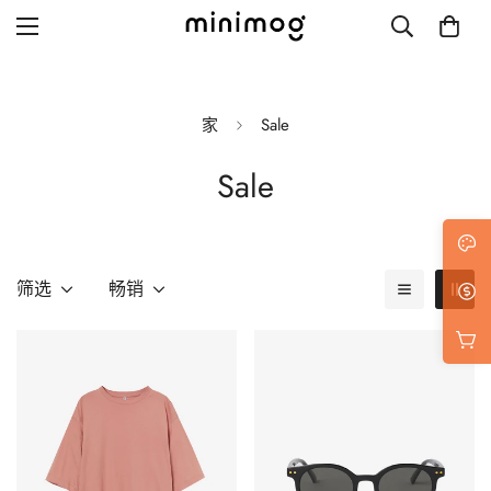
家
Sale
Sale
Grid layout
List view
Blog with left sidebar
筛选
畅销
Blog with right sidebar
Single post style 1
Single post style 2
Single post with sidebar