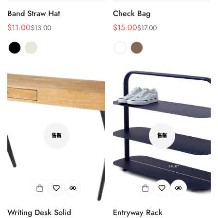
Confirm your age
Band Straw Hat
Check Bag
$11.00
$15.00
$13.00
$17.00
Are you 18 years old or older?
销
正
销
正
售
常
售
常
价
价
价
价
No, I'm not
Yes, I am
格
格
格
格
售罄
售罄
Writing Desk Solid
Entryway Rack