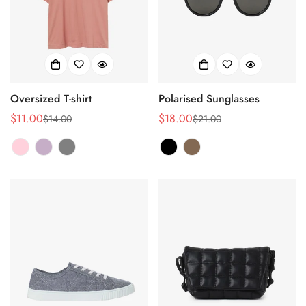
Oversized T-shirt
Polarised Sunglasses
$11.00
$18.00
$14.00
$21.00
销
正
销
正
售
常
售
常
价
价
价
价
格
格
格
格