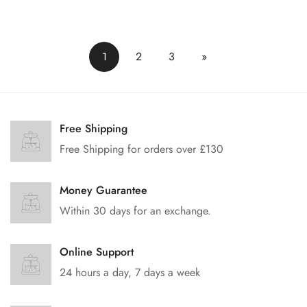
售
常
售
常
价
价
价
价
格
格
格
格
1
2
3
»
Free Shipping
Free Shipping for orders over £130
Money Guarantee
Within 30 days for an exchange.
Online Support
24 hours a day, 7 days a week