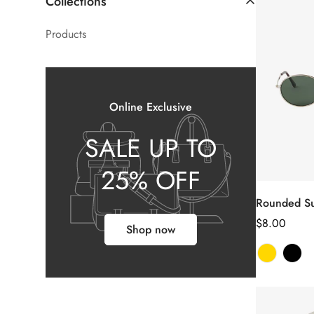
Collections
Products
Online Exclusive
SALE UP TO
25% OFF
Rounded Su
Sél
le
Prix
$8.00
Shop now
habituel