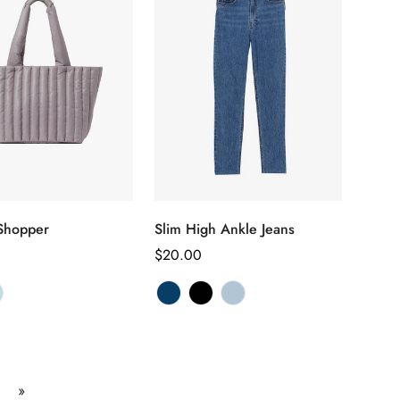
 Shopper
Slim High Ankle Jeans
Sélectionnez
Sélectionnez
les options
les options
Prix
$20.00
habituel
»