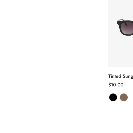
Tinted Sung
Sél
le
Prix
$10.00
habituel