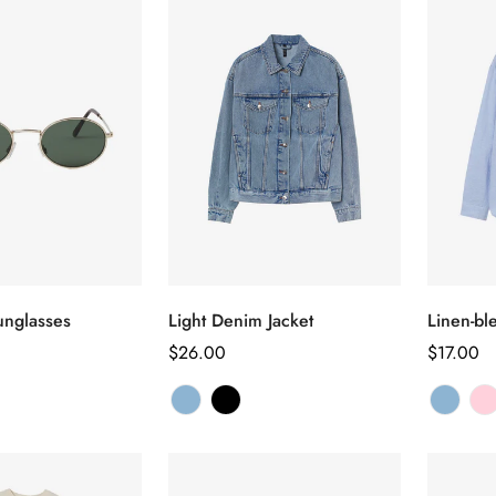
nglasses
Light Denim Jacket
Linen-bl
ectionnez
Sélectionnez
s options
les options
Prix
$26.00
Prix
$17.00
habituel
habituel