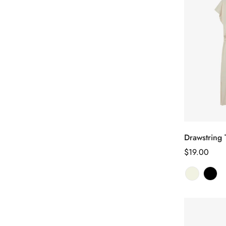
Drawstring T
Sél
le
Prix
$19.00
habituel