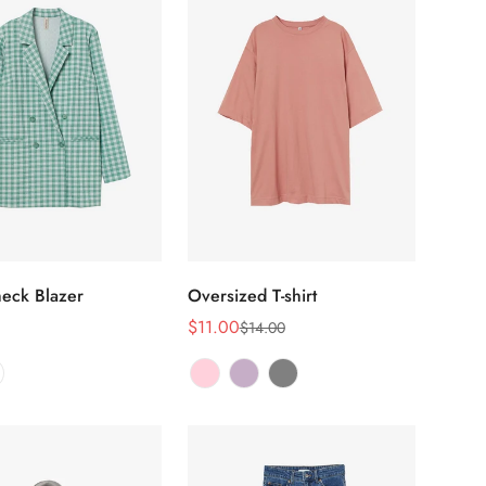
eck Blazer
Oversized T-shirt
Sélectionnez
Sélectionnez
les options
les options
$11.00
$14.00
Prix
Prix
de
habituel
vente