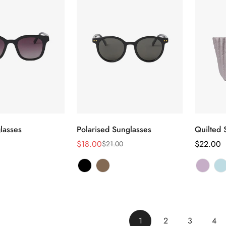
lasses
Polarised Sunglasses
Quilted
ectionnez
Sélectionnez
s options
les options
$18.00
Prix
$22.00
$21.00
Prix
Prix
habituel
de
habituel
vente
1
2
3
4