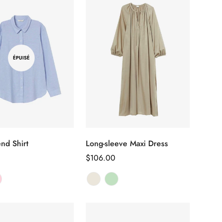
ÉPUISÉ
end Shirt
Long-sleeve Maxi Dress
Sélectionnez
les options
Prix
$106.00
habituel